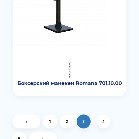
Боксерский манекен Romana 701.10.00
‹
1
2
3
4
5
›